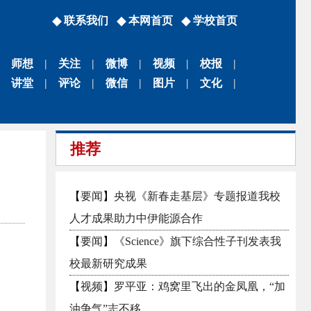
联系我们
本网首页
学校首页
师想
|
关注
|
微博
|
视频
|
校报
|
讲堂
|
评论
|
微信
|
图片
|
文化
|
推荐
【
要闻
】
央视《新春走基层》专题报道我校
人才成果助力中伊能源合作
【
要闻
】
《Science》旗下综合性子刊发表我
校最新研究成果
【
视频
】
罗平亚：鸡窝里飞出的金凤凰，“加
油争气”志不移