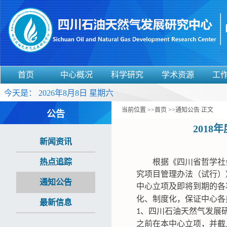
首页
中心概况
科学研究
学术资源
工
今天是：
2026年8月8日 星期六
当前位置 >>
首页
>>
通知公告
正文
公告
201
新闻资讯
热点追踪
根据《四川省哲学社
究项目管理办法（试行）
通知公告
中心立项及即将到期的各
化、制度化，保证中心各
最新信息
、四川石油天然气发展
1
之前在本中心立项，并截