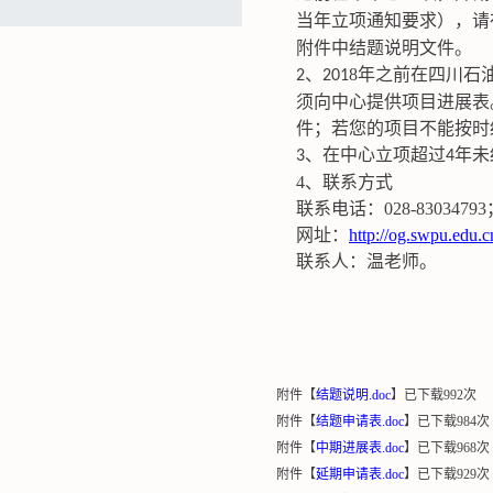
当年立项通知要求），请
附件中结题说明文件。
、
8
年之前在四川石
2
201
须向中心提供项目进展表
件；若您的项目不能按时
、在中心立项超过
年未
3
4
4、联系方式
联系电话：
028-8303479
网址：
http://og.swpu.edu.c
联系人：温老师。
附件【
结题说明.doc
】已下载
992
次
附件【
结题申请表.doc
】已下载
984
次
附件【
中期进展表.doc
】已下载
968
次
附件【
延期申请表.doc
】已下载
929
次