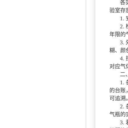
各
验室存
1.
2.
年限的
3.
糊、颜
4.
对应气
二
1.
的台账
可追溯
2.
气瓶的
3.