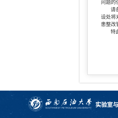
问题的
请
设处将
患整改
特
实验室