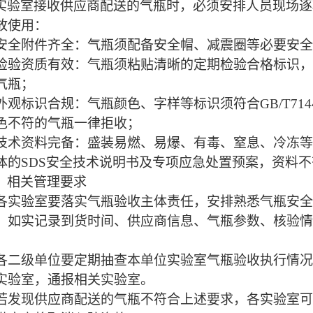
实验室接收供应商配送的气瓶时，必须安排人员现场逐
放使用：
安全附件齐全：气瓶须配备安全帽、减震圈等必要安全
检验资质有效：气瓶须粘贴清晰的定期检验合格标识，
气瓶；
外观标识合规：气瓶颜色、字样等标识须符合
GB/T714
色不符的气瓶一律拒收；
技术资料完备：盛装易燃、易爆、有毒、窒息、冷冻等
体的
SDS
安全技术说明书及专项应急处置预案，资料不
、相关管理要求
各实验室要落实气瓶验收主体责任，安排熟悉气瓶安全
，如实记录到货时间、供应商信息、气瓶参数、核验情
。
各二级单位要定期抽查本单位实验室气瓶验收执行情况
实验室，通报相关实验室。
若发现供应商配送的气瓶不符合上述要求，各实验室可