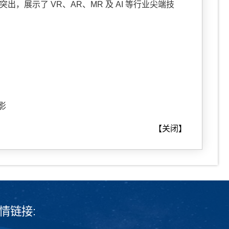
展示了 VR、AR、MR 及 AI 等行业尖端技
影
【
关闭
】
情链接: