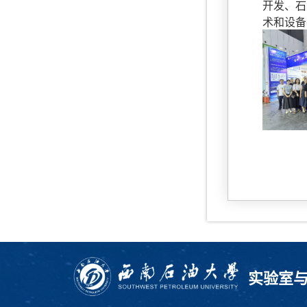
开发、石
术和设备
实验室