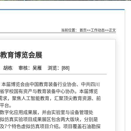
当前位置：
首页
>>
工作动态
>>
正文
教育博览会展
编辑：胡栋 审核：吴雁 浏览：[
88
]
举办。本届博览会由中国教育装备行业协会、中共四川
省学校国有资产与教育装备中心协办。本届博览
学需求，聚焦人工智能教育，汇聚顶尖教育资源、前
平台。
数字化应用成果展，并由实验室与设备管理处
拟仿真实验项目成果展区包含两大版块，分别是
及7个特色虚拟仿真项目介绍。项目覆盖石油勘探