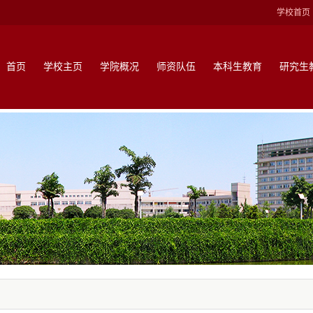
学校首页
首页
学校主页
学院概况
师资队伍
本科生教育
研究生