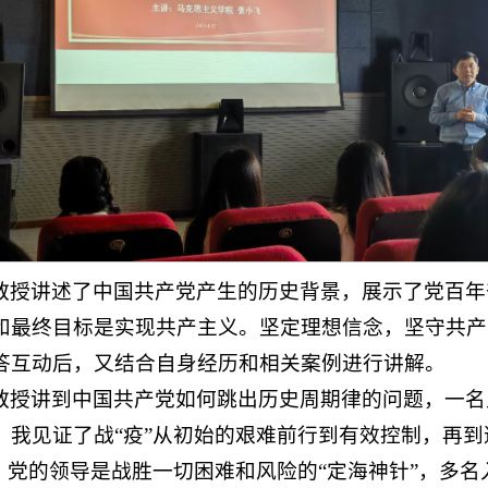
教授讲述了中国共产党产生的历史背景，展示了党百年
和最终目标是实现共产主义。坚定理想信念，坚守共产
答互动后，又结合自身经历和相关案例进行讲解。
教授讲到中国共产党如何跳出历史周期律的问题，一名
，我见证了战“疫”从初始的艰难前行到有效控制，再
，党的领导是战胜一切困难和风险的“定海神针”，多