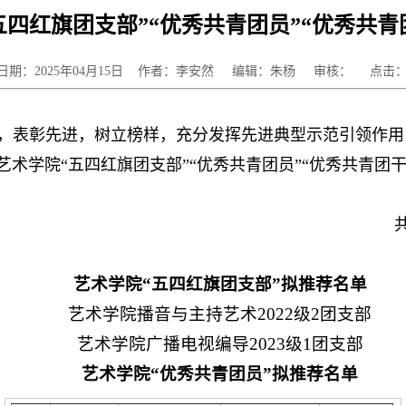
五四红旗团支部”“优秀共青团员”“优秀共青
日期：2025年04月15日 作者：李安然 编辑：朱杨 审核： 点击：
，表彰先进，树立榜样，充分发挥先进典型示范引领作用
术学院“五四红旗团支部”“优秀共青团员”“优秀共青团
艺术学院“五四红旗团支部”拟
推荐名单
艺术学院播音与主持艺术2022级2团支部
艺术学院广播电视编导2023级1团支部
艺术学院“优秀共青团员”拟
推荐名单