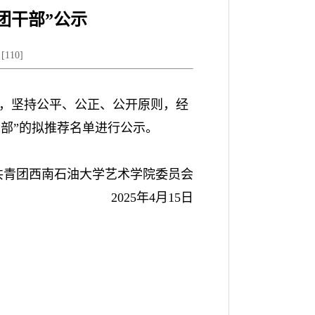
团干部”公示
[
110
]
，坚持公平、公正、公开原则，经
干部”的拟推荐名单进行公示。
共青团西南石油大学艺术学院委员会
2025年4月15日