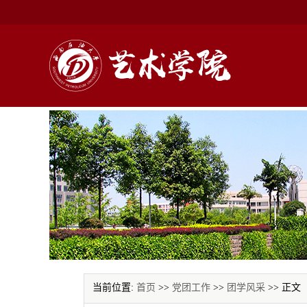
当前位置:
首页
>>
党团工作
>>
团学风采
>> 正文