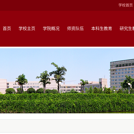
学校首页
首页
学校主页
学院概况
师资队伍
本科生教育
研究生