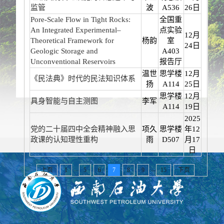
监管
波
A536
26日
Pore-Scale Flow in Tight Rocks:
全国重
An Integrated Experimental–
点实验
12月
Theoretical Framework for
杨韵
室
24日
Geologic Storage and
A403
Unconventional Reservoirs
报告厅
温世
思学楼
12月
《民法典》时代的民法知识体系
扬
A114
25日
思学楼
12月
具身智能与自主测图
李军
A114
19日
2025
党的二十届四中全会精神融入思
项久
思学楼
年12
政课的认知理性重构
雨
D507
月17
日
...
...
上页
1
5
6
7
8
9
15
下页