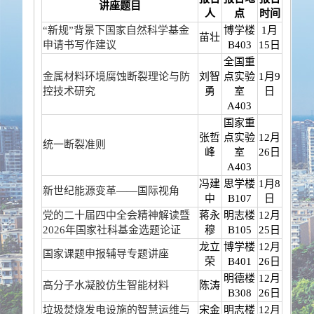
讲座题目
人
点
时间
“新规”背景下国家自然科学基金
博学楼
1月
苗壮
申请书写作建议
B403
15日
全国重
金属材料环境腐蚀断裂理论与防
刘智
点实验
1月9
控技术研究
勇
室
日
A403
国家重
张哲
点实验
12月
统一断裂准则
峰
室
26日
A403
冯建
思学楼
1月8
新世纪能源变革——国际视角
中
B107
日
党的二十届四中全会精神解读暨
蒋永
明志楼
12月
2026年国家社科基金选题论证
穆
B105
25日
龙立
博学楼
12月
国家课题申报辅导专题讲座
荣
B401
26日
明德楼
12月
高分子水凝胶仿生智能材料
陈涛
B308
26日
垃圾焚烧发电设施的智慧运维与
宋金
明志楼
12月