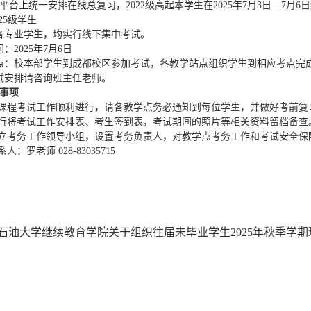
平台上统一安排在线总复习，2022级高起本学生在2025年7月3日—7月
025级学生
各专业学生，均实行线下集中考试。
：2025年7月6日
点：校本部学生到成都校区参加考试，各教学站点组织学生到相应考点完
试安排请咨询班主任老师。
事项
次课程考试工作顺利进行，请各教学点务必通知到每位学生，并做好考前
自行将考试工作安排表、考生签到表，考试期间的照片等相关资料留档备查
成立考务工作领导小组，设置考务负责人，对教学点考务工作和考试安全保
人：罗老师 028-83035715
石油大学继续教育学院关于组织往届未毕业学生2025年秋季学