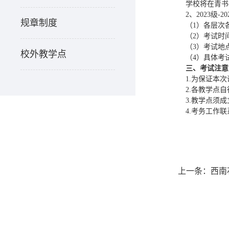
学校将在青书
2、2023级-2
规章制度
（1）各层次
（2）考试时间
（3）考试地
校外教学点
（4）具体考
三、考试注意
1.为保证本
2.各教学点
3.教学点须
4.考务工作联系
上一条：
西南