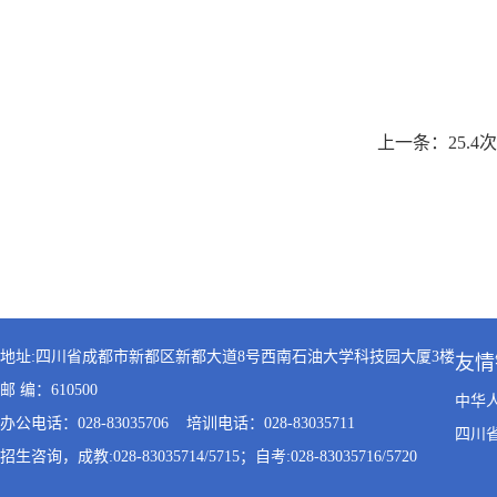
上一条：
25
地址:四川省成都市新都区新都大道8号西南石油大学科技园大厦3楼
友情
邮 编：610500
中华
办公电话：028-83035706 培训电话：028-83035711
四川
招生咨询，成教:028-83035714/5715；自考:028-83035716/5720