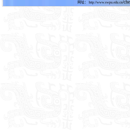
/ch
网址：
http://www.swpu.edu.cn