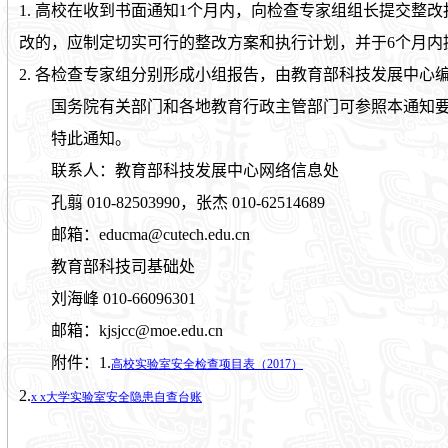
1.
高校在收到书面通知
1
个月内，向检查专家组组长提交整改
改的，应制定切实可行的整改方案和执行计划，并于
6
个月内
2.
各检查专家组分别形成小组报告，由教育部科技发展中心
国务院有关部门和各地教育行政主管部门可参照本通知要
特此通知。
联系人：教育部科技发展中心网络信息处
孔翦
010-82503990
，张杰
010-62514689
邮箱：
educma@cutech.edu.cn
教育部科技司基础处
刘海峰
010-66096301
邮箱：
kjsjcc@moe.edu.cn
附件：
1.
高校实验室安全检查项目表（2017
）
2.
x x
大学实验室安全隐患自查台账