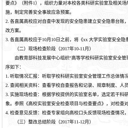
要点》（附件
1
），组织力量对本校各类科研实验室及相关场
施，制定完善安全事故应急预案。
2.
各直属高校应对自查中发现的安全隐患建立安全隐患台账
改方案。
3.
各直属高校应于
10
月
10
日之前，将《
xx
大学实验室安全隐
（二）现场检查阶段（
2017
年
10-11
月）
由教育部科技发展中心组织
“
高等学校科研实验室安全管
序如下：
1.
听取情况汇报：听取学校科研实验室安全管理工作总体情
2.
查阅相关资料：查看学校自查报告和记录、规章制度、人
3.
实施现场检查：根据学校提供的实验室名单，选定若干科
象。参照《高校实验室安全检查项目与检查要点》，对检查
4.
检查意见反馈：检查专家组向高校口头反馈现场检查情况
（三）整改总结阶段（
2017
年
11-12
月）