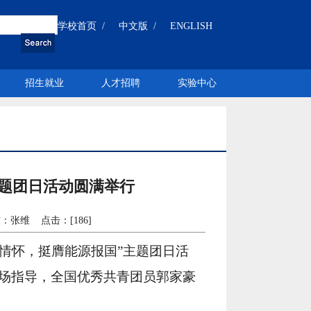
学校首页 /
中文版 /
ENGLISH
招生就业
人才招聘
实验中心
主题团日活动圆满举行
核：张维 点击：[
186
]
国情怀，挺膺能源报国”主题团日活
场指导，全国优秀共青团员郭家豪