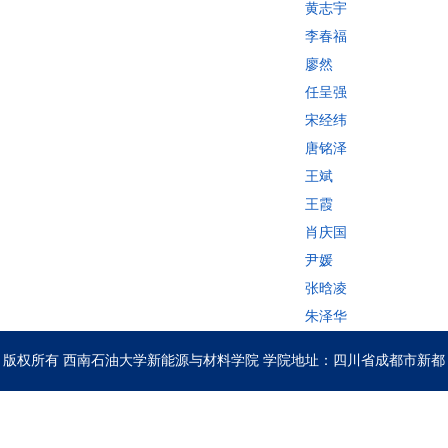
黄志宇
李春福
廖然
任呈强
宋经纬
唐铭泽
王斌
王霞
肖庆国
尹媛
张晗凌
朱泽华
版权所有 西南石油大学新能源与材料学院 学院地址：四川省成都市新都
区新都大道8号 联系电话：028-83037406 邮编：610500