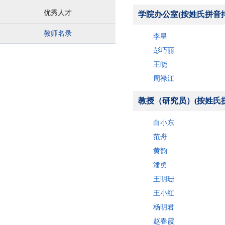
优秀人才
学院办公室(按姓氏拼音
教师名录
李星
彭巧丽
王晓
周禄江
教授（研究员）(按姓氏
白小东
范舟
黄韵
潘勇
王明珊
王小红
杨明君
赵春霞