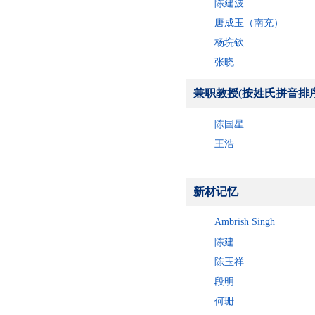
陈建波
唐成玉（南充）
杨垸钦
张晓
兼职教授(按姓氏拼音排序
陈国星
王浩
新材记忆
Ambrish Singh
陈建
陈玉祥
段明
何珊