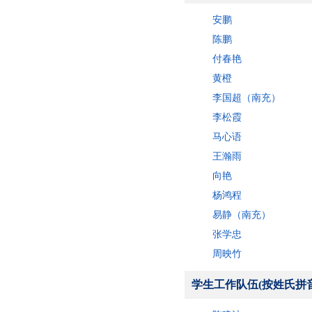
安鹏
陈鹏
付春艳
黄橙
李国超（南充）
李松霞
马心语
王瀚雨
向艳
杨鸿程
易静（南充）
张学忠
周映竹
学生工作队伍(按姓氏拼