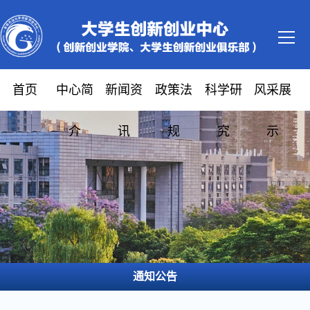
首页
中心简
新闻资
政策法
科学研
风采展
介
讯
规
究
示
通知公告