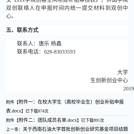
交《xxx学院创客空间项目补贴审核表》，并由学院
双创联络人在申报时间内统一提交材料到双创中
心。
五、联系方式
联系人：唐乐 杨鑫
联系电话：028-83033593
大学
生创新创业中心
2019
附件一：在校大学生（高校毕业生）创业补贴申报
附件【
表.docx
】已下载
874
次
附件二：团队成员名单.docx
附件【
】已下载
891
次
关于西南石油大学首批创新创业研究基金项目结题
上一条：