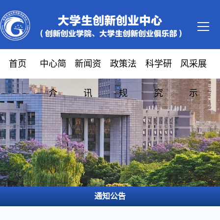
首页
中心简
新闻资
政策法
科学研
风采展
介
讯
规
究
示
通知公告