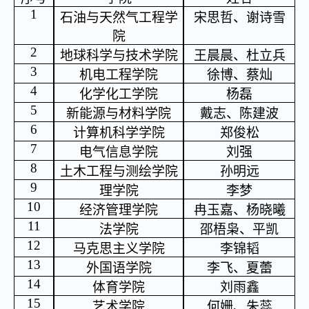
1
石油与天然气工程学
宋思哲、谢诗雪
院
2
地球科学与技术学院
王晨晨、杜立兵
3
机电工程学院
徐博、蔡灿
4
化学化工学院
杨磊
5
新能源与材料学院
戴志、陈建波
6
计算机科学学院
郑俊松
7
电气信息学院
刘强
8
土木工程与测绘学院
孙明远
9
理学院
李梦
10
经济管理学院
冉玉嘉、杨晓曦
11
法学院
邵梧枭、平凯
12
马克思主义学院
李锦韬
13
外国语学院
李飞、夏蕾
14
体育学院
刘雨鑫
15
艺术学院
何姗、朱蕊