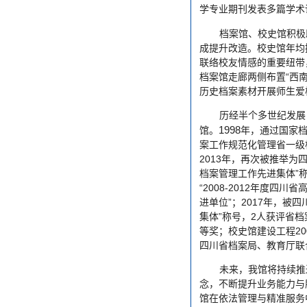
学专业期刊发表多篇学术
档案馆、校史馆积极
成提升改造。校史馆年均
联络校友情感的重要纽带
“
档案馆走廊两侧布置
西
历史档案素材开展师生爱
历经半个多世纪发展
1998
馆。
年，通过国家
案工作规范化管理省一级
2013
年，再次被推举为
”
档案管理工作先进集体
“2008-2012
年度四川省
”
2017
进单位
；
年，被四
”
2
集体
称号，
人获评省档
20
等奖；校史馆建设工程
四川省档案局、教育厅联
未来，我馆将持续推
念，不断提升业务能力与
馆在依法管理与精准服务