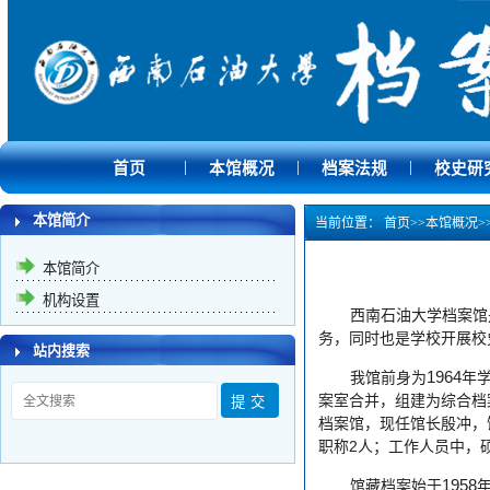
|
|
|
首页
本馆概况
档案法规
校史研
本馆简介
当前位置：
首页
>>
本馆概况
>
本馆简介
机构设置
西南石油大学档案馆
务，同时也是学校开展校
站内搜索
1964
我馆前身为
年
案室合并，组建为综合档
档案馆，现任馆长殷冲，
2
职称
人；工作人员中，
1958
馆藏档案始于