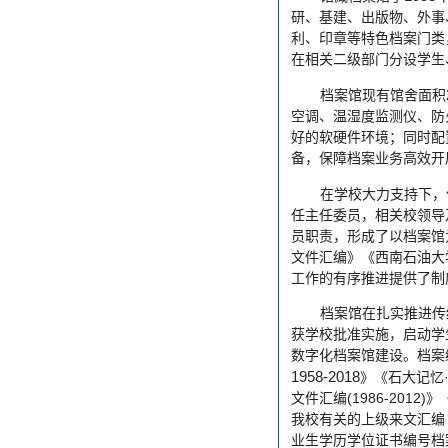
研、基建、出版物、外事
利、印章等特色档案门类
在相关二级部门分设学生
档案馆现有馆舍面积
空调、温湿度监测仪、防
好的软硬件环境；同时配
备，保障档案业务高效开
在学校大力支持下，
任主任委员，相关校领导
员职责，形成了以档案馆
文件汇编》《西南石油大
工作的有序推进提供了制
档案馆在扎实推进传
获学校批准实施，启动学
数字化档案馆建设。档案
1958-2018
》《石大记忆
(1986-2012)
文件汇编
》
我校有关的上级来文汇编
业生学历学位证书编号档