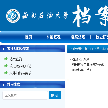
|
|
|
首页
本馆概况
档案法规
校史研
文件归档及要求
当前位置：
首页
>>
下载中心
>
档案查询
·
档案著录规则
·
归档移交目录样表及要求
校史馆参观申请
·
兼职档案员手册
文件归档及要求
站内搜索