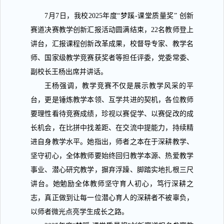
7
月
7
日，我校
2025
年度
“
梦蹊
-
课堂质量奖
”
创新
赛道决赛教学创新汇报活动圆满结束，
22
名教师登上
讲台，汇报课程创新改革成果，校督导专家、教学名
师、国家级教学竞赛获奖者等担任评委，党委常委、
副校长王杨出席并讲话。
王杨强调，教学竞赛不仅是展示教学风采的平
台，更是锤炼教学本领、互学共进的契机，各位教师
要理性看待竞赛成绩，珍视以赛促学、以赛促改的成
长机会，在比拼中找差距、在交流中提能力，持续精
进自身教学水平。
她指出，师者之本在于深耕教学、
坚守初心，全体教师要始终回归教学本源、热爱教学
事业、潜心研究教学，摒弃浮躁、脚踏实地扎根三尺
讲台。她勉励全体教师坚守育人初心，笃行深耕之
志，真正做到让每一位潜心育人的深耕者不被辜负，
以师者微光点亮学生成长之路。