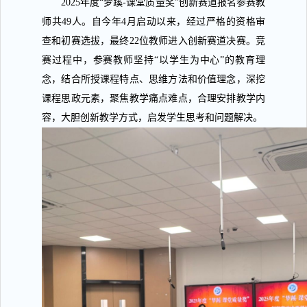
2025
年度
“
梦蹊
-
课堂质量奖
”
创新赛道报名参赛教
师共
49
人。自今年
4
月启动以来，经过严格的资格审
查和初赛选拔，最终
22
位教师进入创新赛道决赛。竞
赛过程中，参赛教师坚持
“
以学生为中心
”
的教育理
念，结合所授课程特点、思维方法和价值理念，深挖
课程思政元素，聚焦教学痛点难点，合理安排教学内
容，大胆创新教学方式，启发学生思考和问题解决。