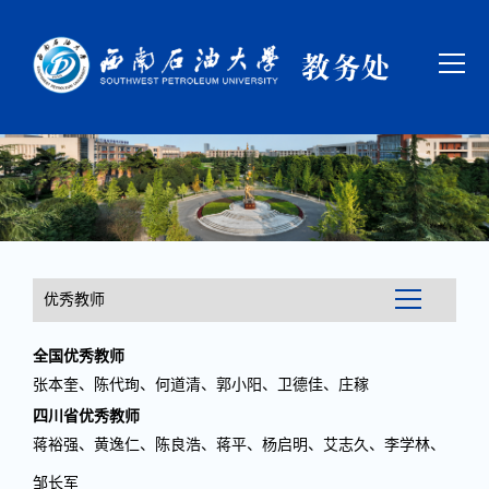
优秀教师
全国优秀教师
张本奎、陈代珣、何道清、郭小阳、卫德佳、庄稼
四川省优秀教师
蒋裕强、黄逸仁、陈良浩、蒋平、杨启明、艾志久、李学林、
邹长军