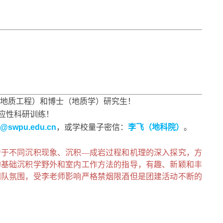
与地质工程）和博士（地质学）研究生！
应性科研训练！
ei@swpu.edu.cn
，或学校量子密信：
李飞（地科院）
。
力于不同沉积现象、沉积—成岩过程和机理的深入探究，方
的基础沉积学野外和室内工作方法的指导，有趣、新颖和丰
团队氛围，受李老师影响严格禁烟限酒但是团建活动不断的