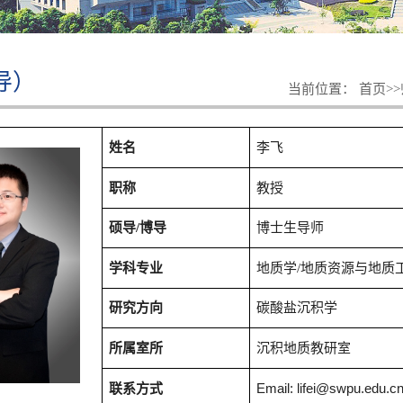
导）
当前位置：
首页
>>
姓名
李飞
职称
教授
硕导
/
博导
博士生导师
学科专业
地质学/地质资源与地质
研究方向
碳酸盐沉积学
所属室所
沉积地质教研室
Email: lifei@swpu.edu.cn
联系方式