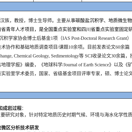
汉族，教授，博士生导师。主要从事
碳酸盐沉积学、地质微生物
川省青年人才项目，是全国重点实验室和四川省重点实验室固定
学家协会博士后基金1项（IAS Post-Doctoral Researc
作和基础地质调查项目/课题10余项。目前发表论文60余篇（一作/通讯43篇
etary Change, Chemical Geology, Sedimentology
理学报》编委，《地球科学/Journal of Earth Scien
点实验室学术委员，国家、省级基金项目评审专家，硕、博士论文
和成岩过程
：
主要研究对象，针对特定地质历史时期气候、环境与海水化学性
位微区分析技术研发