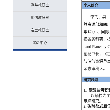
测井教研室
个人简介
李飞，男，
地信教研室
然资源部和四
岩土教研室
年1项）、国际沉积
担各类科研、技术协
实验中心
l and Plan
副秘书长，《古地
与油气资源重
杂志审稿人。
研究领域
1.
碳酸盐沉积
以鲕粒为
示踪研究。
2.
碳酸盐岩原