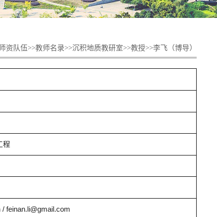
师资队伍
>>
教师名录
>>
沉积地质教研室
>>
教授
>>
李飞（博导）
工程
 / feinan.li@gmail.com