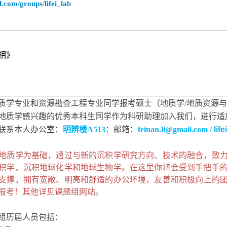
.com/groups/lifei_lab
相》
质学专业和资源勘查工程专业同学报考硕士（地质学/地质资源
地质学感兴趣的优秀本科生同学作为科研助理加入我们，进行适
联系本人办公室：
明辨楼A513
：邮箱：
feinan.li@gmail.com /
lif
地质学为基础，通过与新的沉积学研究方向、技术的融合，致
积学、沉积地球化学和地球生物学。在这里你将会受到手把手
支撑，拥有宽敞、明亮和舒适的办公环境，友善和积极向上的
报考！其他详见
课题组网站
。
组历届人员包括：