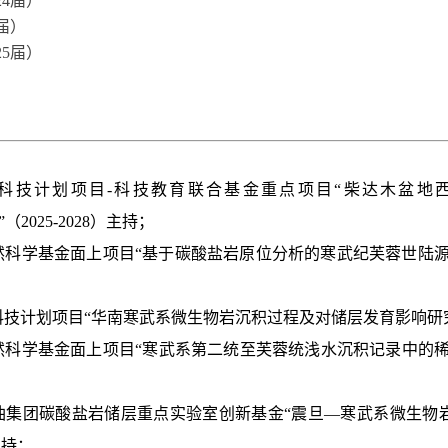
24届）
5届）
25届）
四川省科技计划项目-科技教育联合基金重点项目“柴达木盆
）”（2025-2028）主持；
然科学基金面上项目“基于碳酸盐岩原位分析的寒武纪芙蓉世陆源风化增
科技计划
项目“
华南寒武系微生物岩沉积过程及对储层发育影响研究（2
然科学基金面上项目“寒武系第二统至芙蓉统浅水沉积记录中的稀土组成特
石油集团碳酸盐岩储层重点实验室创新基金“震旦—寒武系微生物
）主持；