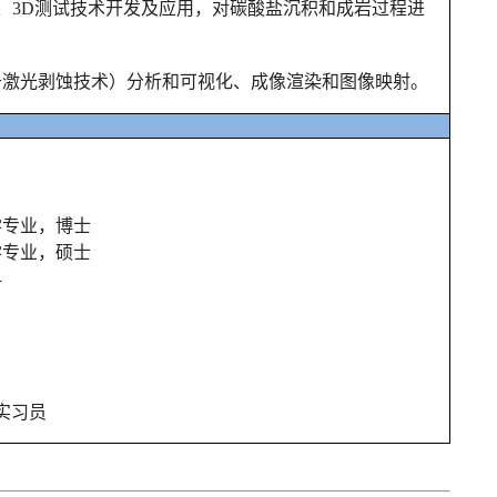
线、面、3D测试技术开发及应用，对碳酸盐沉积和成岩过程进
于激光剥蚀技术
）分析和可视化、成像渲染和图像映射。
层学专业，博士
层学专业，硕士
科
究实习员