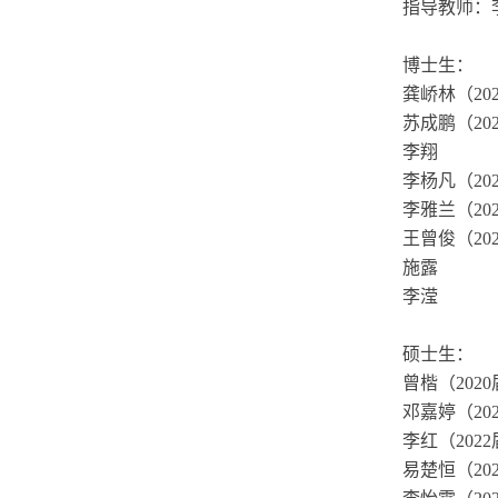
指导教师：
博士生：
龚峤林（20
苏成鹏（20
李翔
李杨凡（20
李雅兰
（2
王曾俊（20
施露
李滢
硕士生：
曾楷（202
邓嘉婷（20
李红（202
易楚恒
（20