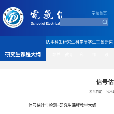
学校首页
首页
学院概
党群工
师资队
本科生
研究生
科学研
学生工
创新实
研究生课程大纲
况
作
伍
培养
教育
究
作
践
信号估
发布日期：202
信号估计与检测--研究生课程教学大纲