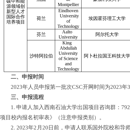
碳中和能
Montpellier
源领域创
Eindhoven
新型人才
University
国际合作
荷兰
埃因霍芬理工大学
of
培养项目
Technology
Aalto
芬兰
阿尔托大学
University
King
Abdullah
University
沙特阿拉伯
阿卜杜拉国王科技大
of Science
and
Technology
二、申报时间
2023
年人员申报第一批次
CSC
开网时间为
2023
年
三、申报流程
1.
申请人加入西南石油大学出国项目咨询群：
79
项目校内报名初审表》（注意申报类别）。
2. 2023
年
2
月
20
日前，申请人联系国外院校和导