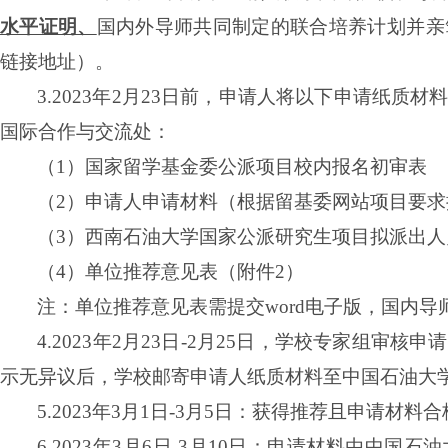
水平证明、
国内外导师共同制定的联合培养计划并亲
链接地址）。
3.2023
年
2
月
23
日前，申请人将以下申请纸质材
国际合作与交流处：
（
1
）国家留学基金委公派项目校内报名初审表
（
2
）申请人申请材料（根据留基委网站项目要求
（
3
）西南石油大学国家公派研究生项目拟派出人
（
4
）单位推荐意见表（附件
2
）
注：单位推荐意见表需提交
word
电子版，国内导
4.2023
年
2
月
23
日
-2
月
25
日，学校专家组审核申请
示无异议后，学校邮寄申请人纸质材料至中国石油大
5.2023
年
3
月
1
日
-3
月
5
日：获得推荐且申请材料合
6.2023
年
3
月
6
日
-3
月
10
日：申请材料由中国石油