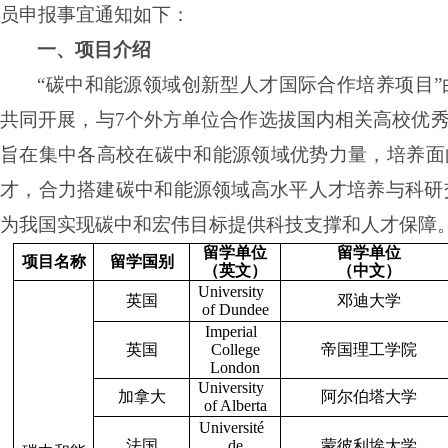
员申报事宜通知如下：
一、项目介绍
“碳中和能源领域创新型人才国际合作培养项目”
共同开展，与
7
个外方单位合作选拔国内相关高校优
旨在集中各高校在碳中和能源领域优势力量，培养面
才，合力搭建碳中和能源领域高水平人才培养与科研交
为我国实现碳中和宏伟目标提供科技支撑和人才保障
留学单位
留学单位
项目名称
留学国别
（英文）
（中文）
University
英国
邓迪大学
of Dundee
Imperial
英国
College
帝国理工学院
London
University
加拿大
阿尔伯塔大学
of Alberta
Université
法国
de
蒙彼利埃大学