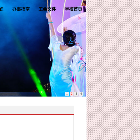
织
办事指南
工会文件
学校首页
1
2
3
4