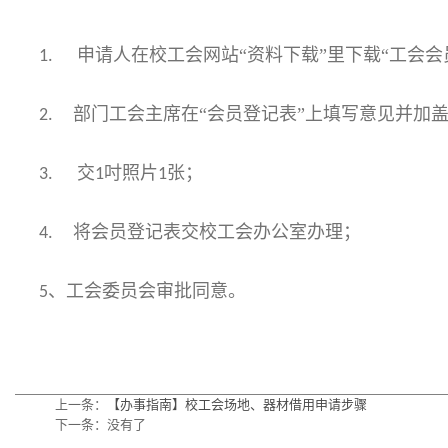
申请人在校工会网站“资料下载”里下载“工会会
1.
部门工会主席在“会员登记表”上填写意见并加
2.
交
吋照片
张；
3.
1
1
将会员登记表交校工会办公室办理；
4.
、工会委员会审批同意。
5
上一条：
【办事指南】校工会场地、器材借用申请步骤
下一条：没有了