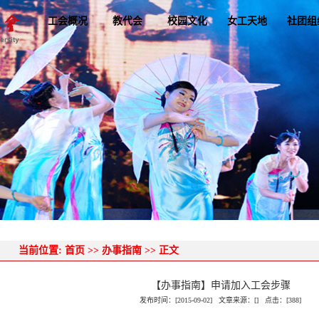
工会概况
教代会
校园文化
女工天地
社团组
当前位置:
首页
>>
办事指南
>> 正文
【办事指南】申请加入工会步骤
发布时间：[2015-09-02] 文章来源：[] 点击：[
388
]