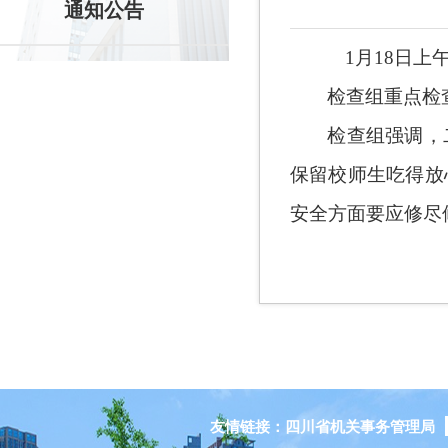
通知公告
1
月
18
日上
检查组重点检
检查组强调，
保留校师生吃得放
安全方面要应修尽
友情链接：
四川省机关事务管理局