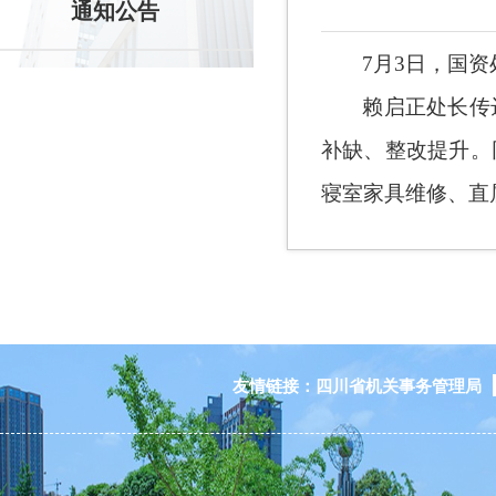
通知公告
7
月
3
日，国资
赖启正处长传
补缺、整改提升。
寝室家具维修、直
友情链接：
四川省机关事务管理局