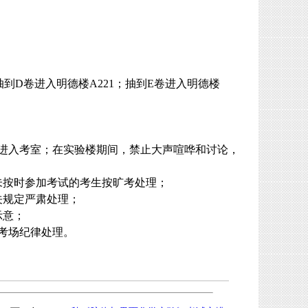
抽到
D
卷进入明德楼
A221
；抽到
E
卷进入明德楼
；
进入考室；在实验楼期间，禁止大声喧哗和讨论，
未按时参加考试的考生按旷考处理；
关规定严肃处理；
示意；
考场纪律处理。