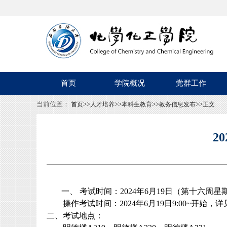
首页
学院概况
党群工作
当前位置：
>>
>>
>>
>>
首页
人才培养
本科生教育
教务信息发布
正文
2
一、
考试时间：
2024
年
6
月
19
日（第十六周星
操作考试时间：
2024
年
6
月
19
日
9:00~
开始，详
二、考试地点：