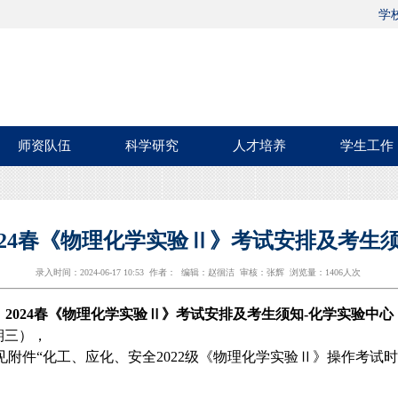
学
师资队伍
科学研究
人才培养
学生工作
024春《物理化学实验Ⅱ》考试安排及考生
录入时间：2024-06-17 10:53 作者： 编辑：赵徊洁 审核：张辉 浏览量：
1406
人次
2024
春《物理化学实验
Ⅱ
》考试安排及考生须知
-
化学实验中心
期三），
见附件
“
化工、应化、安全
2022
级《物理化学实验
Ⅱ
》操作考试时