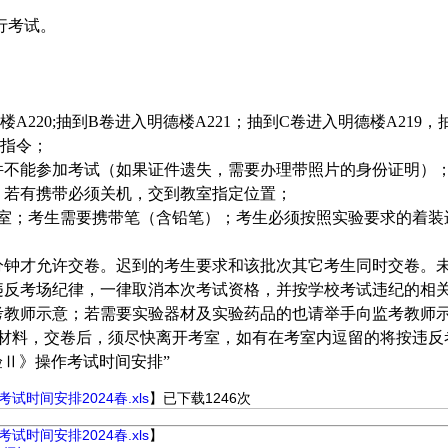
行考试。
楼
A220;
抽到
B
卷进入明德楼
A221
；抽到
C
卷进入明德楼
A219
，
指令；
件不能参加考试（如果证件遗失，需要办理带照片的身份证明）
，若有携带必须关机，交到教室指定位置；
室；考生需要携带笔（含铅笔）；考生必须按照实验要求的着装
分钟才允许交卷。迟到的考生要求和该批次其它考生同时交卷。
违反考场纪律，一律取消本次考试资格，并按学校考试违纪的相
考教师示意；若需要实验器材及实验药品的也请举手向监考教师
材料，交卷后，须尽快离开考室，如有在考室内逗留的将按违反
验
Ⅱ
》操作考试时间安排
”
时间安排2024春.xls
】已下载
1246
次
时间安排2024春.xls
】