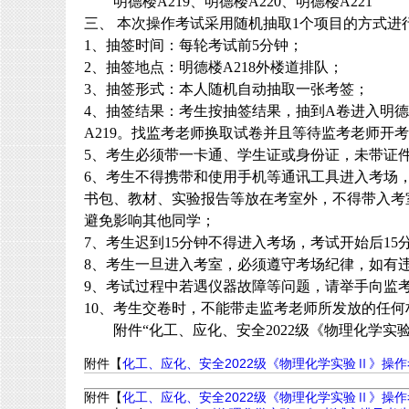
明德楼
A219
、明德楼
A220
、明德楼
A221
三、
本次操作考试采用随机抽取
1
个项目的方式进
1
、抽签时间：每轮考试前
5
分钟；
2
、抽签地点：明德楼
A218
外楼道排队；
3
、抽签形式：本人随机自动抽取一张考签；
4
、抽签结果：考生按抽签结果，抽到
A
卷进入明德
A219
。找监考老师换取试卷并且等待监考老师开考
5
、考生必须带一卡通、学生证或身份证，未带证
6
、考生不得携带和使用手机等通讯工具进入考场
书包、教材、实验报告等放在考室外，不得带入考
避免影响其他同学；
7
、考生迟到
15
分钟不得进入考场，考试开始后
15
8
、考生一旦进入考室，必须遵守考场纪律，如有
9
、考试过程中若遇仪器故障等问题，请举手向监
10
、考生交卷时，不能带走监考老师所发放的任何
附件
“
化工、应化、安全
2022
级《物理化学实
附件【
化工、应化、安全2022级《物理化学实验Ⅱ》操作考试
附件【
化工、应化、安全2022级《物理化学实验Ⅱ》操作考试