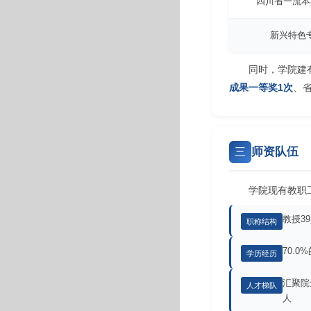
四川省一流本
新兴特色
同时，学院建
成果一等奖1次
、
师资队伍
三
学院现有教职
教授3
职称结构
70.
学历经历
汇聚院
人才梯队
人