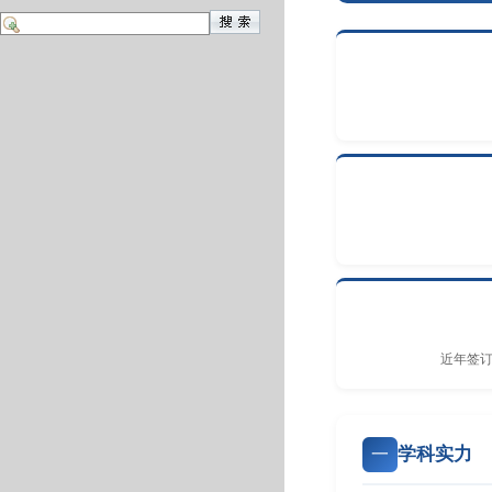
近年签
学科实力
一