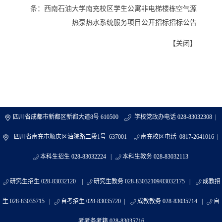
条：
西南石油大学南充校区学生公寓非电梯楼栋空气源
热泵热水系统服务项目公开招标招标公告
【
关闭
】
四川省成都市新都区新都大道8号 610500
学校党政办电话 028-83032308 |
四川省南充市顺庆区油院路二段1号 637001
南充校区电话 0817-2641016 |
本科生招生 028-83032224 |
本科生教务 028-83032113
研究生招生 028-83032120 |
研究生教务 028-83032109/83032175 |
成教招
生 028-83035715 |
自考招生 028-83035720 |
成教教务 028-83035714 |
自
考考务考籍 028-83035716