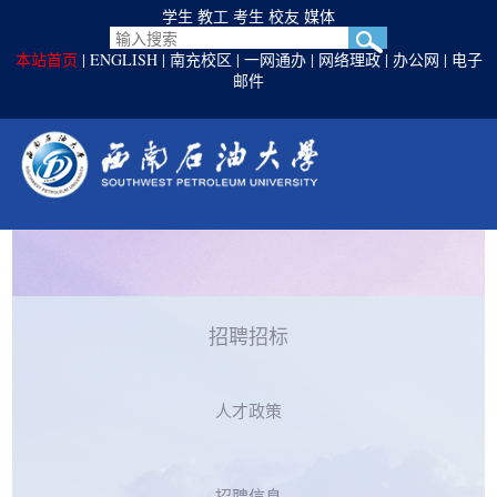
学生
教工
考生
校友
媒体
本站首页
|
ENGLISH
|
南充校区
|
一网通办
|
网络理政
|
办公网
|
电子
邮件
招聘招标
人才政策