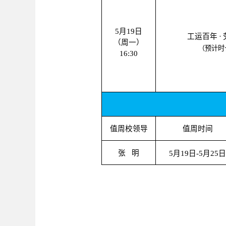
5
月
19
日
工运百年
·
（周一）
（预计时
16:30
值周校领导
值周时间
张
明
5
月
19
日
-5
月
25
日