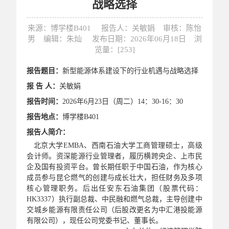
战略选择
来源：博学楼B401 报告人：关敏娟 审核：陈怡
男 编辑：朱灿 发布日期：2026年06月18日 浏
览量：[
253
]
报告题目：
新型能源体系建设下的行业机遇与战略选择
报
告
人：
关敏娟
报告时间：
2026年6月23日（周二）14：30-16：30
报告地点：
博学楼
B401
报告人简介：
北京大学
EMBA、西南石油大学工商管理硕士，高级
会计师。资深能源行业管理者，履历横跨央企、上市民
企及国有投资平台。曾长期任职于中国石油，作为核心
成员参与昆仑燃气的创建与成长壮大，担任财务及多项
核心管理职务。后出任安东石油集团（股票代码：
HK3337）执行副总裁、中民融和燃气总裁，主导创建中
交城乡能源有限责任公司（后股改更名为中汇港投能源
有限公司），现任公司党委书记、董事长。