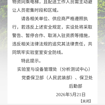
物资同乘电梯，且配送工作人员需
主动避
让
人员密集时段和区域
。
请各相关单位、供应商严格遵照执
行，若违反上述安全规定，实设处将采取
警告、暂停合作、取消入驻资质等措施
，
违反相关法律法规的追究其法律责任，共
同
筑牢实验室室安全防线。
特此提示。
实验室与设备管理处（分析测试中心）
党委保卫部（人民武装部）、保卫处
后勤部
2026
年
5
月
2
1
日
【
关闭
】