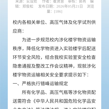
来源：实设处 作者：崔贤慧 审核：郭肖 编
辑：郑俊松 发布日期：2026年05月21日 浏览
量：[
186
]
校内各相关
单位
、
高压
气体及
化学
试剂供
应商：
为进一步规范校内涉化
楼宇
物资运输
秩序，
降低化学物资进入实验楼宇后配
送
环节安全风险，结合我校实验室安全检查
隐患通报及整改工作会议精神，现就涉化
楼宇物资运输相关安全要求提示如下：
一、严格执行错峰运输规定
所有化学
品
、高压气瓶等涉化物资
配
送需符合《中华人民共和国危险化学品安