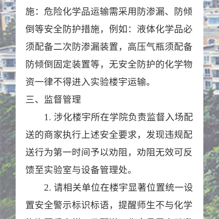
施：
危险化学品运输需采用防渗漏、防倾
倒等安全防护
措施
，例如：液体
化学品必
须配备二次防渗漏装置，高压气瓶须
配备
防倾倒固定装置
等
，无安全防护的
化学
物
资一律不得进入
实验
楼宇运输。
三、监督管理
1.
涉化楼宇所在学院负责监督入场配
送的商家执行上述安全要求，发现违规配
送行为第一时间予以劝阻，劝阻无效可反
馈至实验室与设备管理处。
2.
请
相关
单位
在楼宇显著位置
统一设
置安全警示标识标语，提醒师生
不与化学