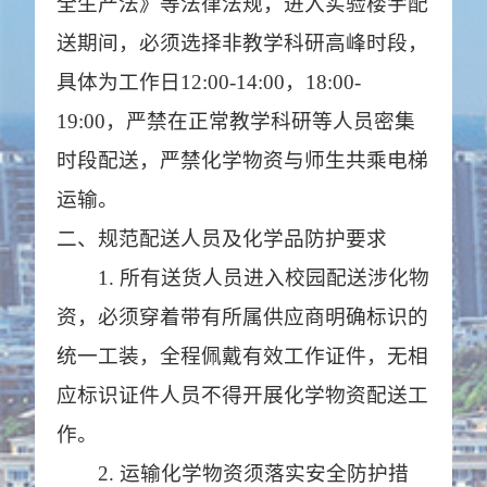
全生产法》等法律法规，
进入
实验
楼宇配
送
期间
，必须选择非教学科研高峰时段，
具体为工作日
12:00-14:00
，
18:00-
19:00
，严禁在正常教学科研
等人员密集
时段
配送，严禁化学物资
与
师生
共
乘
电梯
运输。
二、规范配送人员及化学品防护要求
1.
所有送货人员进入校园配送涉化物
资，必须穿着带有所属供应商明确标识的
统一工装，全程佩戴有效工作证件，无相
应标识证件人员不得开展
化学
物资配送工
作。
2.
运输
化学
物资须落实安全防护措