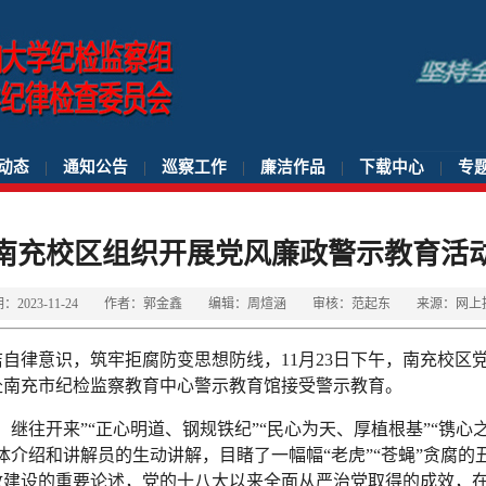
动态
|
通知公告
|
巡察工作
|
廉洁作品
|
下载中心
|
专
南充校区组织开展党风廉政警示教育活
期：2023-11-24 作者：郭金鑫 编辑：周煊涵 审核：范起东 来源：网上
律意识，筑牢拒腐防变思想防线，11月23日下午，南充校区
赴南充市纪检监察教育中心警示教育馆接受警示教育。
开来”“正心明道、钢规铁纪”“民心为天、厚植根基”“镌心之
体介绍和讲解员的生动讲解，目睹了一幅幅“老虎”“苍蝇”贪腐
政建设的重要论述，党的十八大以来全面从严治党取得的成效，