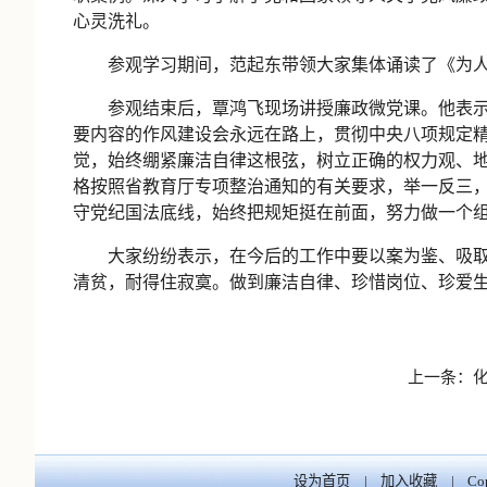
心灵洗礼。
参观学习期间，范起东带领大家集体诵读了《为人民
参观结束后，覃鸿飞现场讲授廉政微党课。他表示，
要内容的作风建设会永远在路上，贯彻中央八项规定
觉，始终绷紧廉洁自律这根弦，树立正确的权力观、
格按照省教育厅专项整治通知的有关要求，举一反三
守党纪国法底线，始终把规矩挺在前面，努力做一个
大家纷纷表示，在今后的工作中要以案为鉴、吸取教
清贫，耐得住寂寞。做到廉洁自律、珍惜岗位、珍爱
上一条：
设为首页
|
加入收藏
| C