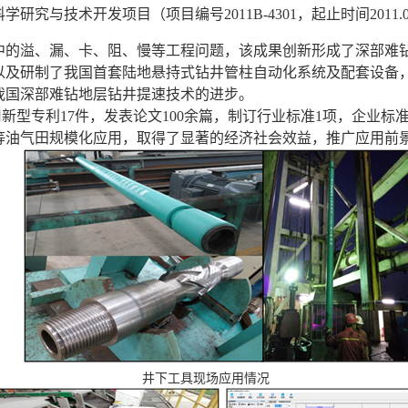
究与技术开发项目（项目编号2011B-4301，起止时间2011.01～
中的溢、漏、卡、阻、慢等工程问题，该成果创新形成了深部难
以及研制了我国首套陆地悬持式钻井管柱自动化系统及配套设备
我国深部难钻地层钻井提速技术的进步。
新型专利17件，发表论文100余篇，制订行业标准1项，企业标
等油气田规模化应用，取得了显著的经济社会效益，推广应用前
井下工具现场应用情况