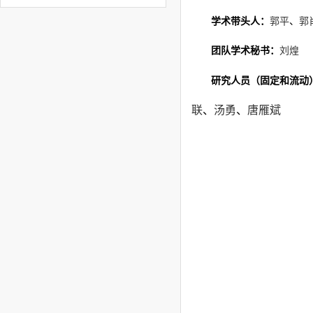
学术带头人：
郭平
、
郭
团队学术秘书：
刘煌
研究人员（固定和流动
联
、
汤勇
、
唐雁斌