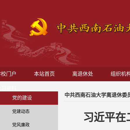
学校门户
本站首页
离退休处
组织机
学习资料
中共西南石油大学离退休委
党的建设
党建动态
习近平在
党风廉政