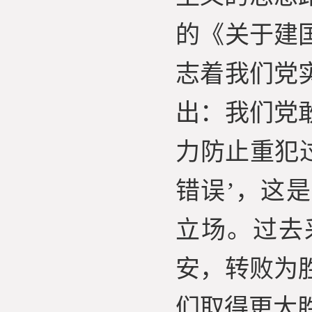
的《关于建
志着我们党
出：我们党
力防止重犯
错误’，这
立场。过去
安，转败为
们取得更大