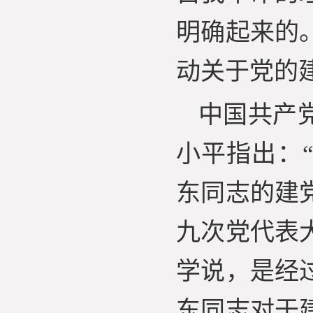
明确起来的
动关于党的
中国共产
小平指出：
东同志的建
九次党代表
学说，是经
东同志对于