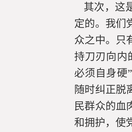
其次，这
定的。我们
众之中。只
持刀刃向内
必须自身硬
随时纠正脱
民群众的血
和拥护，使