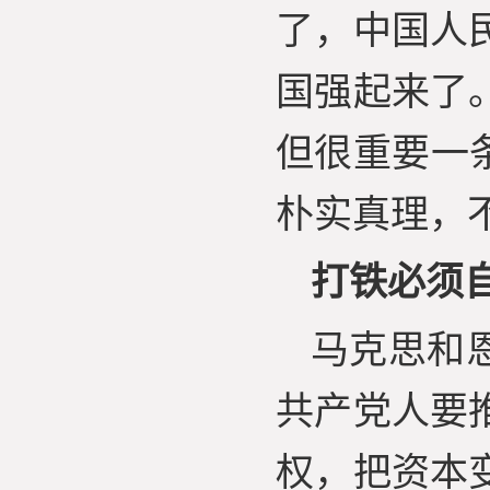
了，中国人
国强起来了
但很重要一
朴实真理，
打铁必须
马克思和
共产党人要
权，把资本