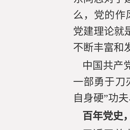
么，党的作
党建理论就
不断丰富和
中国共产
一部勇于刀
自身硬”功
百年党史