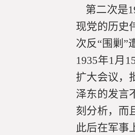
第二次是1
现党的历史
次反“围剿
1935年1
扩大会议，
泽东的发言
刻分析，而
此后在军事