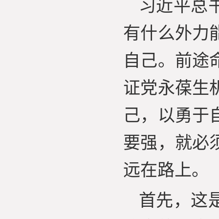
习近平总
有什么外力
自己。前途
证党永葆生
己，以勇于
要强，就必
远在路上。
首先，这