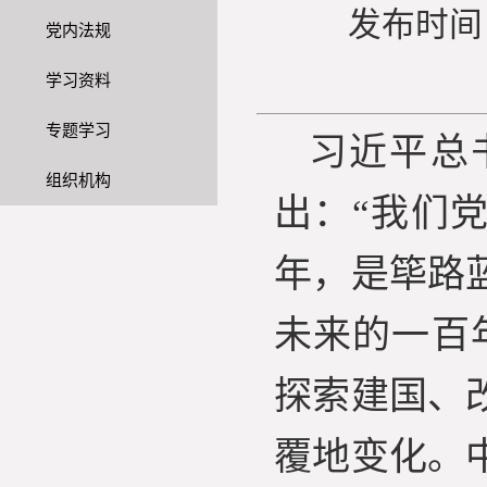
发布时间：
党内法规
学习资料
专题学习
习近平总
组织机构
出：“我们
年，是筚路
未来的一百
探索建国、
覆地变化。