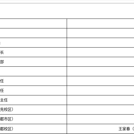
长
长
部
任
任
主任
充校区）
都市区）
都校区）
王家春（