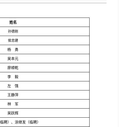
姓
名
孙德刚
侯忠建
杨 勇
吴本元
廖顺乾
李 毅
左 强
王静萍
林 军
吴跃辉
临聘）、
涂继发（临聘）