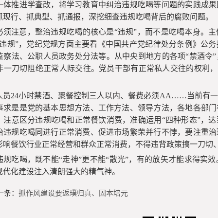
一体推进学查改，将学习教育中纠治违规吃喝等问题的实践成果
抓现行、抓典型、抓通报，深挖细查违规吃喝背后的腐败问题。
必须注意，整治违规吃喝的核心是“违规”，而不是吃喝本身。
“违规”，党纪党规方面主要看《中国共产党纪律处分条例》公
监察法、公职人员政务处分法等。从中央到地方的各项“禁酒令
非一刀切阻绝正常人际交往。党员干部有正常私人交往的权利，前
人员24小时禁酒、聚餐控制三人以内、餐费必须AA……当前有
事求是是党的基本思想方法、工作方法、领导方法，各地各部门
，注意区分违规吃喝和正常餐饮消费，准确运用“四种形态”，
治违规吃喝同进行正常消费、促进市场繁荣并行不悖，要注重治
影响餐饮行业正常经营和群众正常消费，不得违背政策搞一刀切
违规吃喝，既不能“走神”更不能“散光”，有的放矢才能求得实
现代化建设注入清朗强大的精气神。
一条：
抓作风建设要返璞归真、固本培元