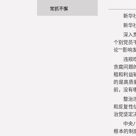
常抓不懈
新华
新华
深入
个别党员
论”“影响
违规
贪腐问题
租和利益
的是高质
前，没有哪
整治
和反复性
治党坚定
中央
根本的制