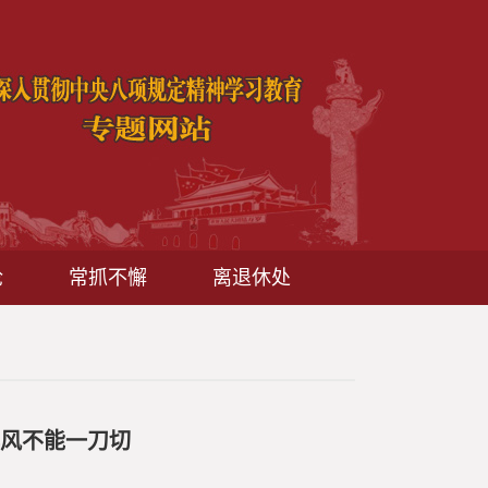
论
常抓不懈
离退休处
阵风不能一刀切