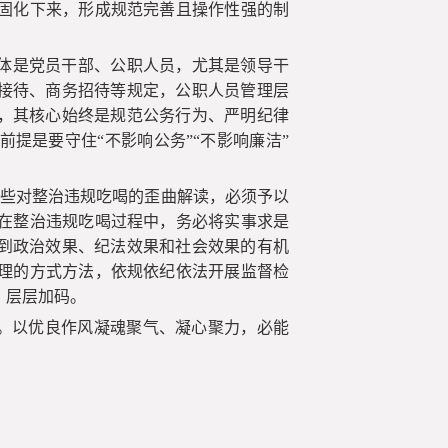
固化下来，形成规范完善且操作性强的制
主体是党员干部、公职人员，尤其是领导干
务接待、商务招待等规定，公职人员管理层
”，其核心始终是规范公务行为、严明纪律
提是要守住“不影响公务”“不影响廉洁”
一些对整治违规吃喝的歪曲解读，必须予以
在整治违规吃喝过程中，务必将实事求是
达到政治效果、纪法效果和社会效果的有机
理的方式方法，依规依纪依法开展监督检
、层层加码。
效。以优良作风凝魂聚气、凝心聚力，必能