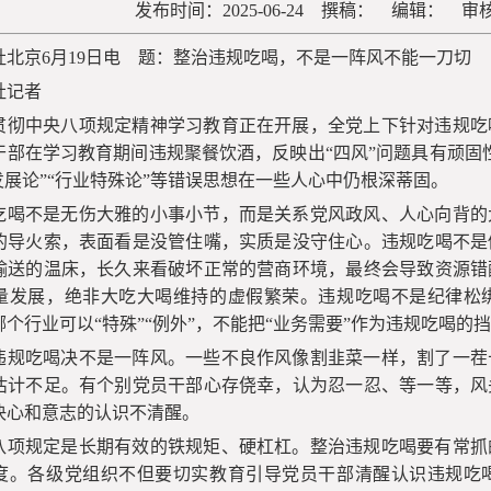
发布时间：2025-06-24 撰稿： 编辑： 
社北京6月19日电 题：整治违规吃喝，不是一阵风不能一刀切
社记者
贯彻中央八项规定精神学习教育正在开展，全党上下针对违规吃
干部在学习教育期间违规聚餐饮酒，反映出“四风”问题具有顽固
发展论”“行业特殊论”等错误思想在一些人心中仍根深蒂固。
吃喝不是无伤大雅的小事小节，而是关系党风政风、人心向背的
的导火索，表面看是没管住嘴，实质是没守住心。违规吃喝不是
输送的温床，长久来看破坏正常的营商环境，最终会导致资源错
量发展，绝非大吃大喝维持的虚假繁荣。违规吃喝不是纪律松
个行业可以“特殊”“例外”，不能把“业务需要”作为违规吃喝的
违规吃喝决不是一阵风。一些不良作风像割韭菜一样，割了一茬
估计不足。有个别党员干部心存侥幸，认为忍一忍、等一等，风
决心和意志的认识不清醒。
八项规定是长期有效的铁规矩、硬杠杠。整治违规吃喝要有常抓
度。各级党组织不但要切实教育引导党员干部清醒认识违规吃