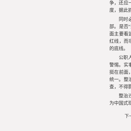
争，还应
度，据此
同时
部。是否
面主要看
红线，而
的底线。
公职
警惕。实
挺在前面
统一。整
查，不得
整治
为中国式
下