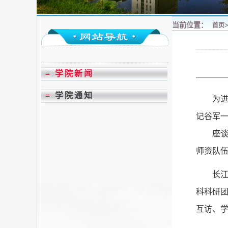
当前位置：
首页
=
学院新闻
=
学院通知
为
记谷军
座
师资队
长
科科研
互访、