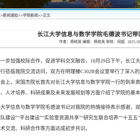
>>
>>
>>
新闻通知
学院新闻
正文
长江大学信息与数学学院毛德波书记带
作者：杨晓英 编辑：杨晓英 审核：闵超
2025-1
进一步加强校际合作，促进学科交叉融合，
10月29日
下午，长江
一行莅临我院交流访问
，
双方在
明理楼
C
302B
会议室
举行了深入的
谈会上，
宋国杰院长
首先对
长江大学信息与数学学院
一行的到来
伍、人才培养、科研成果及未来发展规划等方面介绍了学院的基
江大学信息与数学学院毛德波书记
对我院的热情接待表示感谢，
团队建设
”“平台建设”“
实验室资源共享
”“
研究生联合培养
”“十五五
学术交流、科研合作等方面达成初步共识。