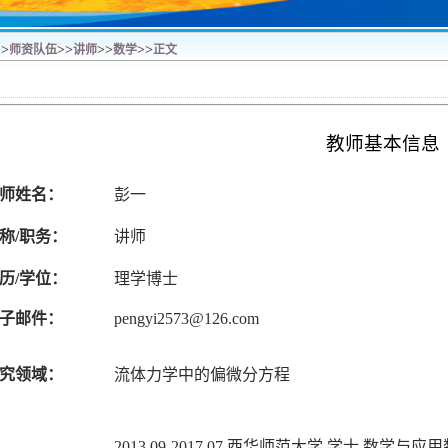
>>
>>
>>
>>
师资队伍
讲师
数学
正文
教师基本信息
师姓名：
彭一
称
/职务：
讲师
历
/学位：
理学博士
子邮件：
pengyi2573@126.com
究领域：
流体力学中的偏微分方程
2013.09-2017.07 西华师范大学 学士 数学与应