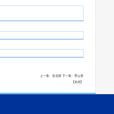
上一条：
张戈辉
下一条：
罗山贵
【
关闭
】