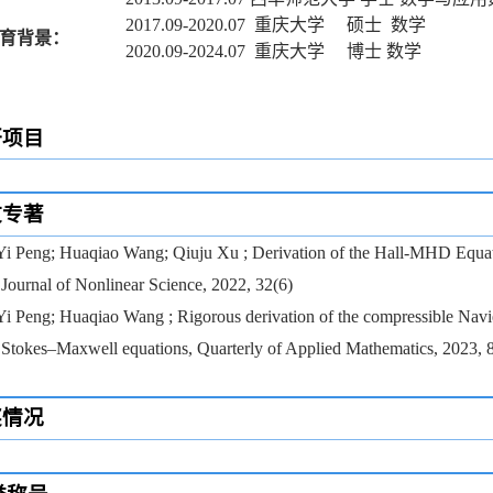
2017.09-2020.07
重庆大学
硕士
数学
育背景：
2020.09-2024.07
重庆大学
博士 数学
研项目
文专著
Yi Peng; Huaqiao Wang; Qiuju Xu ; Derivation of the Hall-MHD Equat
Journal of Nonlinear Science, 2022, 32(6)
Yi Peng; Huaqiao Wang ; Rigorous derivation of the compressible Navi
Stokes–Maxwell equations, Quarterly of Applied Mathematics, 2023, 
奖情况