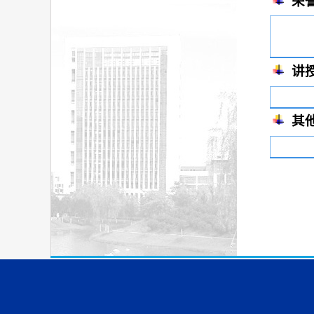
荣
讲
其