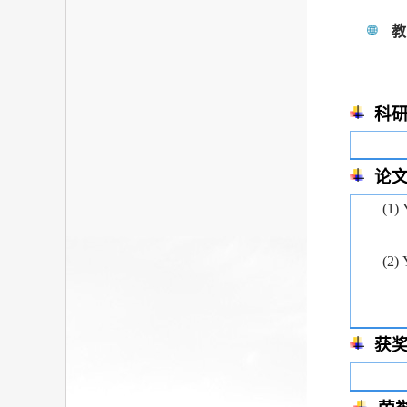
教
科
论
(1)
(2)
获