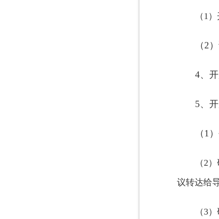
（1
（2
4、开
5、
（1
（2
议转达给
（3