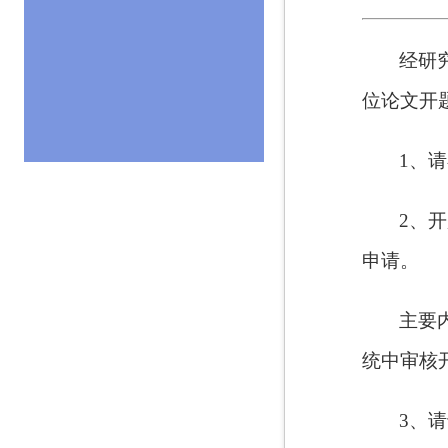
经研究
位论文开
1、
2、
申请。
主要
统中审核
3、请