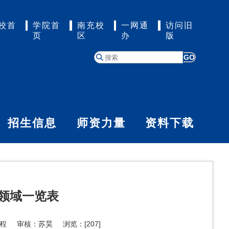
校首
学院首
南充校
一网通
访问旧
页
区
办
版
GO
招生信息
师资力量
资料下载
领域一览表
程程 审核：苏昊 浏览：[
207
]