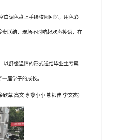
空白调色盘上手绘校园回忆，用色彩
珍贵联结，现场不时响起欢声笑语，在
，以舒缓温情的形式送给毕业生专属
每一届学子的成长。
 余欣草 高文博 黎小小 熊银佳 李文杰）