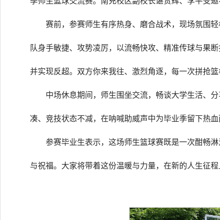
季师生篮球交流赛。南充校区副校长谌贵辉、李平受邀
赛前，参赛师生有序热身、磨合战术，现场氛围轻
队身手敏捷、攻势凌厉，以流畅快攻、精准传球与果断
并实现反超。双方你来我往、激烈角逐，每一次拼抢篮
中场休息期间，师生围坐交流，畅谈大学生活、分
凑、竞技状态不减，在呐喊助威声中为毕业季留下热血
参赛毕业生表示，这场师生篮球赛既是一次酣畅淋
与祝福。大家将带着这份温暖与力量，在新的人生征程上奋