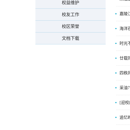
权益维护
嘉陵
校友工作
校区荣誉
海洋
文档下载
时光
廿载
四秩
采油
[迎
追忆