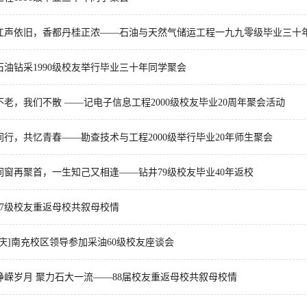
江声依旧，香都丹桂正浓——石油与天然气储运工程一九九零级毕业三十
石油钻采1990级校友举行毕业三十年同学聚会
不老，我们不散 ——记电子信息工程2000级校友毕业20周年聚会活动
同行，共忆青春——勘查技术与工程2000级举行毕业20年师生聚会
同窗再聚首，一生知己又相逢——钻井79级校友毕业40年返校
77级校友重返母校共叙母校情
校庆]南充校区领导参加采油60级校友座谈会
峥嵘岁月 聚力石大一流——88届校友重返母校共叙母校情