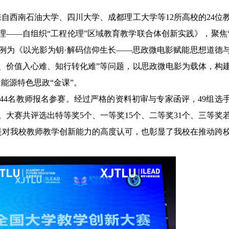
自西南石油大学、四川大学、成都理工大学等12所高校的24位
理——自组织“工程伦理”区域教育教学联合体创新实践》，聚焦
例为《以光影为钥·解码信仰生长——思政微电影赋能思想道德
、价值入心难、知行转化难”等问题，以思政微电影为载体，构
能源特色思政“金课”。
、8244名教师报名参赛。经过严格的资料初审与专家函评，49组选
。大赛共评选出特等奖5个、一等奖15个、二等奖31个、三等奖
是对我校教师教学创新能力的高度认可，也彰显了我校在推动跨