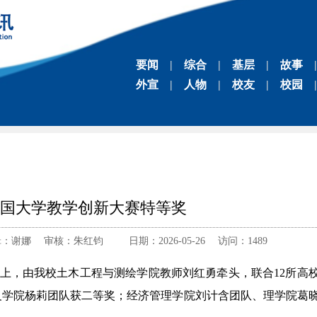
要闻
|
综合
|
基层
|
故事
|
外宣
|
人物
|
校友
|
校园
|
国大学教学创新大赛特等奖
谢娜 审核：朱红钧 日期：2026-05-26 访问：
1489
赛上，由我校土木工程与测绘学院教师刘红勇牵头，联合12所高
义学院杨莉团队获二等奖；经济管理学院刘计含团队、理学院葛