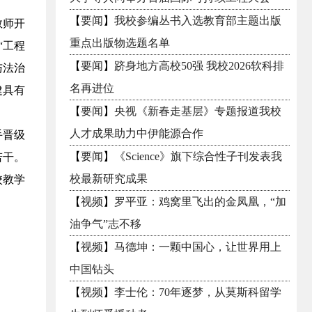
【
要闻
】
我校参编丛书入选教育部主题出版
教师开
重点出版物选题名单
“工程
【
要闻
】
跻身地方高校50强 我校2026软科排
与法治
名再进位
建具有
【
要闻
】
央视《新春走基层》专题报道我校
人才成果助力中伊能源合作
手晋级
【
要闻
】
《Science》旗下综合性子刊发表我
若干。
校最新研究成果
校教学
【
视频
】
罗平亚：鸡窝里飞出的金凤凰，“加
油争气”志不移
【
视频
】
马德坤：一颗中国心，让世界用上
中国钻头
【
视频
】
李士伦：70年逐梦，从莫斯科留学