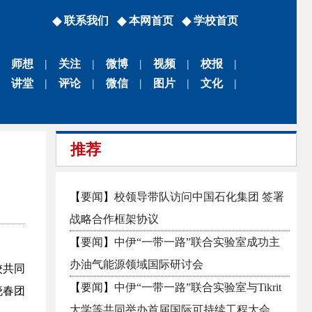
联系我们
本网首页
学校首页
师想
|
关注
|
微博
|
视频
|
校报
|
讲堂
|
评论
|
微信
|
图片
|
文化
|
推荐
【
要闻
】
校领导带队访问中国石化集团 签署
战略合作框架协议
【
要闻
】
中伊“一带一路”联合实验室成功主
办油气能源领域国际研讨会
校共同
【
要闻
】
中伊“一带一路”联合实验室与Tikrit
晓春团
大学等共同举办首届国际可持续工程大会