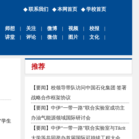
联系我们
本网首页
学校首页
师想
|
关注
|
微博
|
视频
|
校报
|
讲堂
|
评论
|
微信
|
图片
|
文化
|
推荐
【
要闻
】
校领导带队访问中国石化集团 签署
战略合作框架协议
【
要闻
】
中伊“一带一路”联合实验室成功主
办油气能源领域国际研讨会
”学生
【
要闻
】
中伊“一带一路”联合实验室与Tikrit
大学等共同举办首届国际可持续工程大会