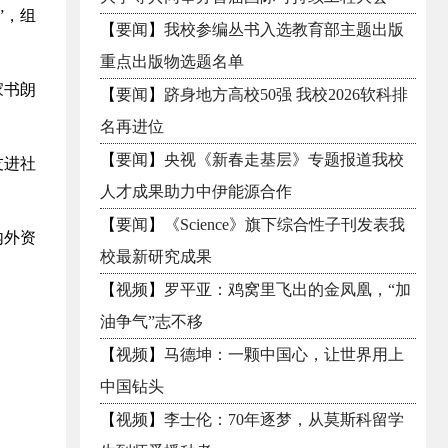
”，组
【
要闻
】
我校参编丛书入选教育部主题出版
重点出版物选题名单
家书朗
【
要闻
】
跻身地方高校50强 我校2026软科排
名再进位
【
要闻
】
央视《新春走基层》专题报道我校
友进社
人才成果助力中伊能源合作
【
要闻
】
《Science》旗下综合性子刊发表我
内外资
校最新研究成果
【
视频
】
罗平亚：鸡窝里飞出的金凤凰，“加
油争气”志不移
【
视频
】
马德坤：一颗中国心，让世界用上
中国钻头
【
视频
】
李士伦：70年逐梦，从莫斯科留学