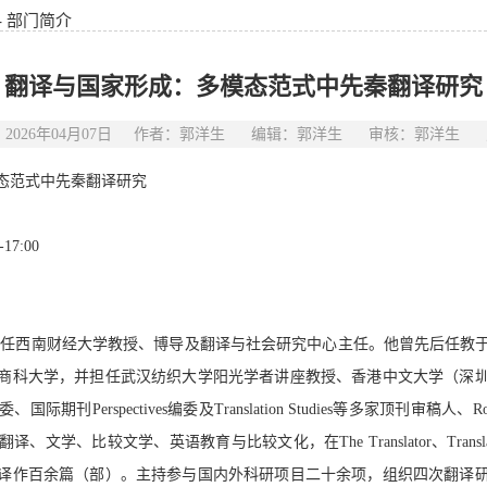
- 部门简介
翻译与国家形成：多模态范式中先秦翻译研究
2026年04月07日
作者：郭洋生
编辑：郭洋生
审核：郭洋生
态范式中先秦翻译研究
7:00
现任西南财经大学教授、博导及翻译与社会研究中心主任。他曾先后任教
商科大学，并担任武汉纺织大学阳光学者讲座教授、香港中文大学（深
委、国际期刊
Perspectives编委及Translation Studies等多家顶刊审
学、比较文学、英语教育与比较文化，在The Translator、Translati
译作百余篇（部）。主持参与国内外科研项目二十余项，组织四次翻译