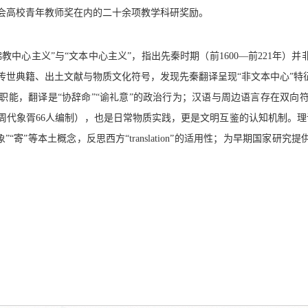
会高校青年教师奖在内的二十余项教学科研奖励。
佛教中心主义”与“文本中心主义”，指出先秦时期（前1600—前221年）
传世典籍、出土文献与物质文化符号，发现先秦翻译呈现“非文本中心”特征
职能，翻译是“协辞命”“谕礼意”的政治行为；汉语与周边语言存在双向
周代象胥66人编制），也是日常物质实践，更是文明互鉴的认知机制。理
”“寄”等本土概念，反思西方“translation”的适用性；为早期国家研
。