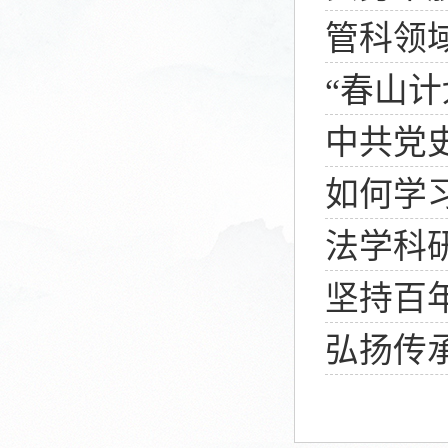
管科领
“春山
中共党
如何学
法学科
坚持百
弘扬传