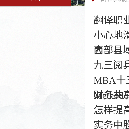
翻译职
小心地滑
西部县
去
九三阅
MBA十
财务共
Methodol
怎样提
实务中