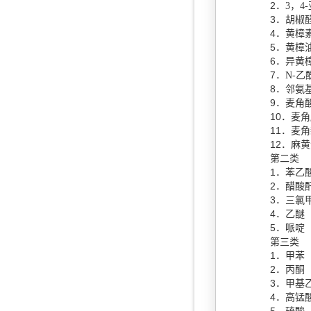
2
．
3
，
4-
3
．胡椒
4
．黄樟
5
．黄樟
6
．异黄
7
．
N-
乙
8
．邻氨
9
．麦角
10
．麦角
11
．麦角
12
．麻黄
第二类
1
．苯乙
2
．醋酸
3
．三氯
4
．乙醚
5
．哌啶
第三类
1
．甲苯
2
．丙酮
3
．甲基
4
．高锰