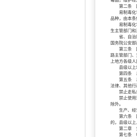
毒品，维护经
第二条 国
易制毒化学品
品种，由本条
易制毒化学品
生主管部门和
省、自治区、
国务院公安部
第三条 国务
路主管部门、
上地方各级人
县级以上地
第四条 易
第五条 易制
法律、其他行
禁止走私或
禁止使用现金
除外。
生产、经营
第六条 国家
的，县级以上
第二章 
第七条 