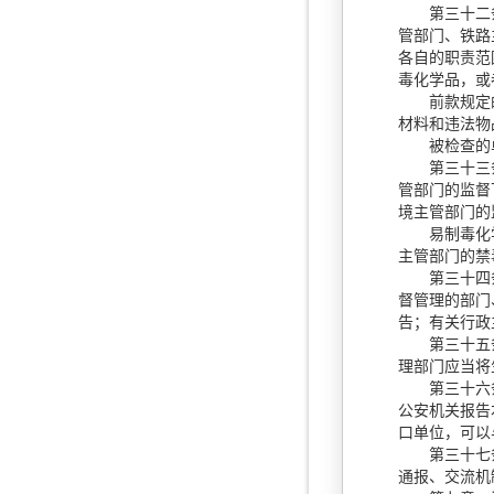
第三十二
管部门、铁路
各自的职责范
毒化学品，或
前款规定的行
材料和违法物
被检查的单
第三十三条 
管部门的监督
境主管部门的
易制毒化学品
主管部门的禁
第三十四条 
督管理的部门
告；有关行政
第三十五条 
理部门应当将
第三十六条
公安机关报告
口单位，可以
第三十七条 
通报、交流机