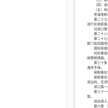
（三）易制
（四）进口
（五）经办
申请易制毒化
第二十七条
进行实地核查
对进口第一类
第二十八条 
第二十九条 
部门会同国务
国际核查所
对向毒品制造
他管制措施，
第三十条 进
通关手续。
易制毒化学
易制毒化学品
进出的，无须
进口第一类
第三十一条 
管。
进出境人员
第六章 