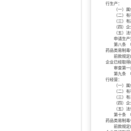
行生产：
（一）属依
（二）有符
（三）有严
（四）企业
（五）法律
申请生产第
第八条 申请
药品类易制毒
前款规定的
企业已经取得
审查第一类
第九条 申请
行经营：
（一）属依
（二）有符
（三）有易
（四）企业
（五）法律
第十条 申请
药品类易制毒
前款规定的