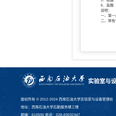
5
．硫酸
6
．盐酸
说明：
一、第一类
二、带有
实验室与
版权所有 © 2012-2024 西南石油大学实验室与设备管理处
地址：西南石油大学后勤服务楼三楼
邮编：610500 电话：028-83032347