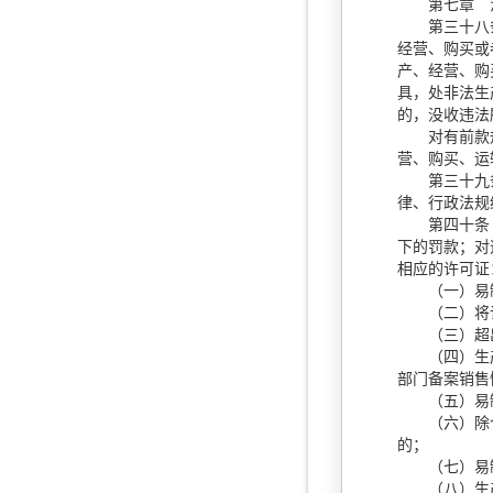
第七章 
第三十八
经营、购买或
产、经营、购
具，处非法生
的，没收违法
对有前款规
营、购买、运
第三十九条 
律、行政法规
第四十条 
下的罚款；对
相应的许可证
（一）易制
（二）将许
（三）超出
（四）生产、
部门备案销售
（五）易制
（六）除个人
的；
（七）易制
（八）生产、