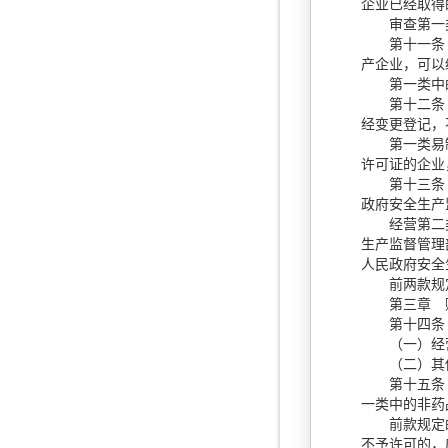
企业已经取得
审查第一类
第十一条 取
产企业，可以
第一类中的
第十二条 取
经变更登记，
第一类易制
许可证的企业
第十三条 
政府安全生产
经营第二类
生产监督管理
人民政府安全
前两款规定
第三章 
第十四条
（一）经营
（二）其他
第十五条 申
一类中的非药
前款规定的
不予许可的，