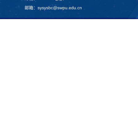
邮箱：sysysbc@swpu.edu.cn