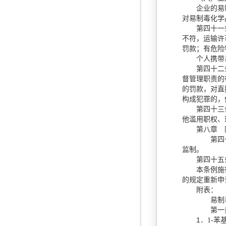
企业的易制毒
对易制毒化学
第四十一条 
不符，运输许
罚款；有危险
个人携带易
第四十二条 
督管理职责的
的罚款，对直
构成犯罪的，
第四十三条 
他滥用职权、
第八章 
第四十四
监制。
第四十五条
本条例施行
的规定重新申
附表：
易制毒
第一
1
．
1-
苯