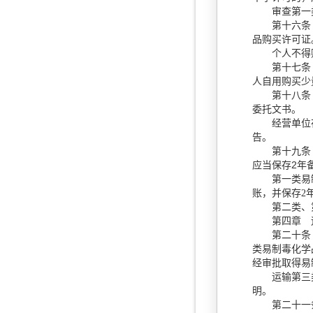
审查第一类
第十六条 持
品购买许可证
个人不得购
第十七条 购
人自用购买少
第十八条 经
委托文书。
经营单位在查
告。
第十九条 经
2
应当保存
年
第一类易制
账，并保存
2
第二类、第
第四章 
第二十条
类易制毒化学
经审批取得易
运输第三类易
明。
第二十一条 