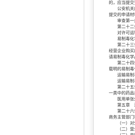
的，应当提交
公安机关应
提交的申请材
审查第一类
第二十二条
对许可运输
易制毒化学品
第二十三条
经营企业购买
请易制毒化学
第二十四条 
载明的易制毒
运输易制毒化
运输易制毒
第二十五条 
一类中的药品
医用单张处
第五章 
第二十六
商务主管部门
（一）对外
（二）营业