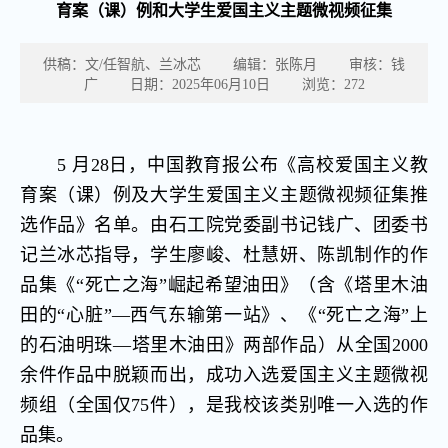
育案（课）例和大学生爱国主义主题微视频征集
供稿：文/任智航、兰冰芯 编辑：张陈月 审核：钱
广 日期：2025年06月10日 浏览：
272
5 月28日，中国教育报公布《高校爱国主义教
育案（课）例及大学生爱国主义主题微视频征集推
选作品》名单。由石工院党委副书记钱广、团委书
记兰冰芯指导，学生廖峻、杜慧妍、陈凯制作的作
品集《“死亡之海”崛起希望油田》（含《塔里木油
田的“心脏”—西气东输第一站》、《“死亡之海”上
的石油明珠—塔里木油田》两部作品）从全国2000
余件作品中脱颖而出，成功入选爱国主义主题微视
频组（全国仅75件），是我校该类别唯一入选的作
品集。