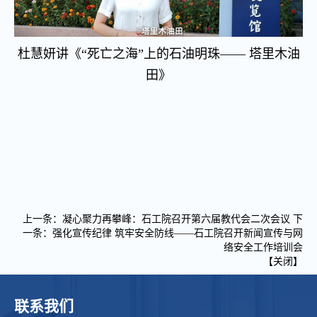
杜慧妍
讲《“死亡之海”上的石油明珠—— 塔里木油
田》
上一条：
凝心聚力再攀峰：石工院召开第六届教代会二次会议
下
一条：
强化宣传纪律 筑牢安全防线——石工院召开新闻宣传与网
络安全工作培训会
【
关闭
】
联系我们