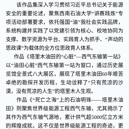
该作品集深入学习贯彻习近平总书记关于能源
安全的重要论述，聚焦西南石油大学“讲赛践炼”专
项活动部署要求，依托强国“油”我社会实践品牌，
系统构建并实践了以党建引领为核心、校地协同为
支撑、数字资源为平台、实践育人为抓手、“声动的
思政课”为载体的全方位思政育人体系。
作品《塔里木油田的“心脏”—西气东输第一站》
以“油田心脏”西气东输第一站为窗口，通过历史展
览馆全景式八大展区，展现了塔里木油田
60
年艰苦
卓绝的勘探开发历程，生动诠释了“只有荒凉的沙
漠，没有荒凉的人生”的塔里木人生观。
作品《“死亡之海”上的石油明珠——塔里木油
田》则聚焦世界级能源工程西气东输，尤其揭示了
其作为西气东输气源地，累计供气超5000亿立方米
的辉煌成就。这不仅是世界级能源工程的奇迹，更